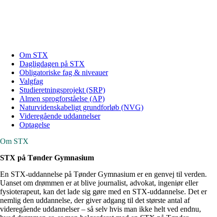
Om STX
Dagligdagen på STX
Obligatoriske fag & niveauer
Valgfag
Studieretningsprojekt (SRP)
Almen sprogforståelse (AP)
Naturvidenskabeligt grundforløb (NVG)
Videregående uddannelser
Optagelse
Om STX
STX på Tønder Gymnasium
En STX-uddannelse på Tønder Gymnasium er en genvej til verden.
Uanset om drømmen er at blive journalist, advokat, ingeniør eller
fysioterapeut, kan det lade sig gøre med en STX-uddannelse. Det er
nemlig den uddannelse, der giver adgang til det største antal af
videregående uddannelser – så selv hvis man ikke helt ved endnu,