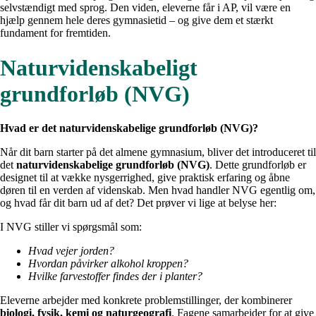
selvstændigt med sprog. Den viden, eleverne får i AP, vil være en
hjælp gennem hele deres gymnasietid – og give dem et stærkt
fundament for fremtiden.
Naturvidenskabeligt
grundforløb (NVG)
Hvad er det naturvidenskabelige grundforløb (NVG)?
Når dit barn starter på det almene gymnasium, bliver det introduceret til
det
naturvidenskabelige grundforløb (NVG)
. Dette grundforløb er
designet til at vække nysgerrighed, give praktisk erfaring og åbne
døren til en verden af videnskab. Men hvad handler NVG egentlig om,
og hvad får dit barn ud af det? Det prøver vi lige at belyse her:
I NVG stiller vi spørgsmål som:
Hvad vejer jorden?
Hvordan påvirker alkohol kroppen?
Hvilke farvestoffer findes der i planter?
Eleverne arbejder med konkrete problemstillinger, der kombinerer
biologi, fysik, kemi og naturgeografi
. Fagene samarbejder for at give