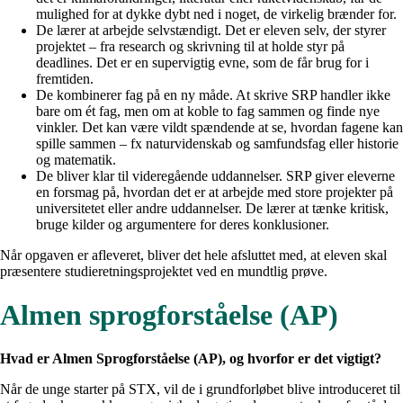
mulighed for at dykke dybt ned i noget, de virkelig brænder for.
De lærer at arbejde selvstændigt. Det er eleven selv, der styrer
projektet – fra research og skrivning til at holde styr på
deadlines. Det er en supervigtig evne, som de får brug for i
fremtiden.
De kombinerer fag på en ny måde. At skrive SRP handler ikke
bare om ét fag, men om at koble to fag sammen og finde nye
vinkler. Det kan være vildt spændende at se, hvordan fagene kan
spille sammen – fx naturvidenskab og samfundsfag eller historie
og matematik.
De bliver klar til videregående uddannelser. SRP giver eleverne
en forsmag på, hvordan det er at arbejde med store projekter på
universitetet eller andre uddannelser. De lærer at tænke kritisk,
bruge kilder og argumentere for deres konklusioner.
Når opgaven er afleveret, bliver det hele afsluttet med, at eleven skal
præsentere studieretningsprojektet ved en mundtlig prøve.
Almen sprogforståelse (AP)
Hvad er Almen Sprogforståelse (AP), og hvorfor er det vigtigt?
Når de unge starter på STX, vil de i grundforløbet blive introduceret til