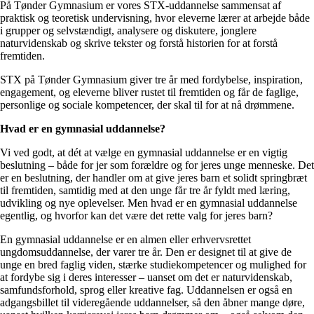
På Tønder Gymnasium er vores STX-uddannelse sammensat af
praktisk og teoretisk undervisning, hvor eleverne lærer at arbejde både
i grupper og selvstændigt, analysere og diskutere, jonglere
naturvidenskab og skrive tekster og forstå historien for at forstå
fremtiden.
STX på Tønder Gymnasium giver tre år med fordybelse, inspiration,
engagement, og eleverne bliver rustet til fremtiden og får de faglige,
personlige og sociale kompetencer, der skal til for at nå drømmene.
Hvad er en gymnasial uddannelse?
Vi ved godt, at dét at vælge en gymnasial uddannelse er en vigtig
beslutning – både for jer som forældre og for jeres unge menneske. Det
er en beslutning, der handler om at give jeres barn et solidt springbræt
til fremtiden, samtidig med at den unge får tre år fyldt med læring,
udvikling og nye oplevelser. Men hvad er en gymnasial uddannelse
egentlig, og hvorfor kan det være det rette valg for jeres barn?
En gymnasial uddannelse er en almen eller erhvervsrettet
ungdomsuddannelse, der varer tre år. Den er designet til at give de
unge en bred faglig viden, stærke studiekompetencer og mulighed for
at fordybe sig i deres interesser – uanset om det er naturvidenskab,
samfundsforhold, sprog eller kreative fag. Uddannelsen er også en
adgangsbillet til videregående uddannelser, så den åbner mange døre,