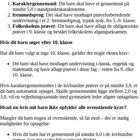
Karaktergennemsnit
: Dit barn skal have et gennemsnit på
mindst 5,0 i standpunktskaraktererne.
fremmedsprog
: Det skal have modtaget prøveforberedende
undervisning i et 2. fremmedsprog, typisk tysk, fra 5.-9. klasse.
Folkeskolens prøver
: Dit barn skal have aflagt de obligatoriske
prøver i 9. klasse og bestået folkeskolens afgangseksamen.
Hvis dit barn søger efter 10. klasse
Har dit barn valgt at tage 10. klasse, gælder der nogle ekstra krav:
Dit barn skal have modtaget undervisning i dansk, engelsk og
matematik og have aflagt prøver i disse fag – enten fra 9. eller
10. klasse.
Hvis karaktergennemsnittet i de lovbundne prøver er på mindst 3,0, er
dit barn automatisk optaget. Skulle gennemsnittet ligge mellem 2,0 og
3,0, vil en vejledningssamtale med gymnasiets leder afgøre optagelsen.
Hvad nu hvis mit barn ikke opfylder alle ovenstående krav?
Mangler dit barn nogen af ovenstående, så fat mod – der er stadig
muligheder for optagelse:
Hvis dit barn har et gennemsnit på mindst 6,0 i de lovbundne
prøver, kan det stadig blive optaget direkte.