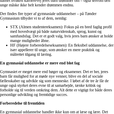
uanset hvilken karrierevej jeres barn drømmer om – også selvom den
unge måske ikke helt kender drømmen endnu.
Der findes fire typer af gymnasiale uddannelser – på Tønder
Gymnasium tilbyder vi to af dem, nemlig:
STX (Almen studentereksamen): Fokus på en bred faglig profil
med hovedvægt på både naturvidenskab, sprog, kunst og
samfundsfag. Det er et godt valg, hvis jeres barn ønsker at holde
mange muligheder åbne.
HF (Højere forberedelseseksamen): En fleksibel uddannelse, der
især appellerer til unge, som ønsker en mere praktisk og
målrettet tilgang til læring.
En gymnasial uddannelse er mere end blot fag
Gymnasiet er meget mere end bøger og eksamener. Det er her, jeres
barn får mulighed for at møde nye venner, blive en del af sociale
fællesskaber og udvikle sig som menneske. I løbet af de tre år får de
unge også styrket deres evne til at samarbejde, tænke kritisk og
forholde sig til verden omkring dem. Alt dette er vigtigt for både deres
personlige udvikling og fremtidige succes.
Forberedelse til fremtiden
En gymnasial uddannelse handler ikke kun om at læse og lære. Det