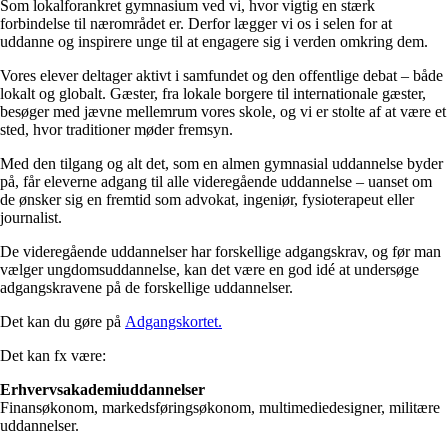
Som lokalforankret gymnasium ved vi, hvor vigtig en stærk
forbindelse til nærområdet er. Derfor lægger vi os i selen for at
uddanne og inspirere unge til at engagere sig i verden omkring dem.
Vores elever deltager aktivt i samfundet og den offentlige debat – både
lokalt og globalt. Gæster, fra lokale borgere til internationale gæster,
besøger med jævne mellemrum vores skole, og vi er stolte af at være et
sted, hvor traditioner møder fremsyn.
Med den tilgang og alt det, som en almen gymnasial uddannelse byder
på, får eleverne adgang til alle videregående uddannelse – uanset om
de ønsker sig en fremtid som advokat, ingeniør, fysioterapeut eller
journalist.
De videregående uddannelser har forskellige adgangskrav, og før man
vælger ungdomsuddannelse, kan det være en god idé at undersøge
adgangskravene på de forskellige uddannelser.
Det kan du gøre på
Adgangskortet.
Det kan fx være:
Erhvervsakademiuddannelser
Finansøkonom, markedsføringsøkonom, multimediedesigner, militære
uddannelser.