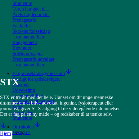
Studieture
Turen har gået til...
Årets højdepunkter
Fredagscafé
Fakkelfest
Skolens fødselsdag
.. og mange flere
Engagement
Elevrådet
SoMe-udvalget
Fredagscafé-udvalget
.. og mange flere
Et grænselandsgymnasium
Særligt for sydslesvigere
STX
Erasmus
Udveksling
Talentudvikling
STX er tre år med det hele. Uanset om dit unge menneske
Internationalt netværk
drømmer om at blive advokat, ingeniør, fysioterapeut eller
Sport
journalist, giver STX adgang til de videregående uddannelser.
Sprogtalent
Det er fag på en ny måde – og redskaber til at tænke selv.
Studieture
Om skolen
Besøg os
Hjem
/
STX