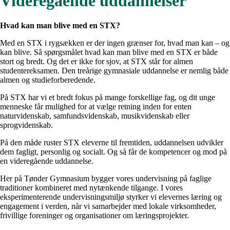
Videregående uddannelser
Hvad kan man blive med en STX?
Med en STX i rygsækken er der ingen grænser for, hvad man kan – og
kan blive. Så spørgsmålet hvad kan man blive med en STX er både
stort og bredt. Og det er ikke for sjov, at STX står for almen
studentereksamen. Den treårige gymnasiale uddannelse er nemlig både
almen og studieforberedende.
På STX har vi et bredt fokus på mange forskellige fag, og dit unge
menneske får mulighed for at vælge retning inden for enten
naturvidenskab, samfundsvidenskab, musikvidenskab eller
sprogvidenskab.
På den måde ruster STX eleverne til fremtiden, uddannelsen udvikler
dem fagligt, personlig og socialt. Og så får de kompetencer og mod på
en videregående uddannelse.
Her på Tønder Gymnasium bygger vores undervisning på faglige
traditioner kombineret med nytænkende tilgange. I vores
eksperimenterende undervisningsmiljø styrker vi elevernes læring og
engagement i verden, når vi samarbejder med lokale virksomheder,
frivillige foreninger og organisationer om læringsprojekter.