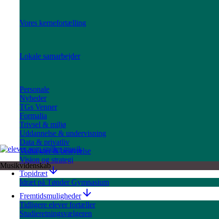
Vores kernefortælling
Lokale samarbejder
Personale
Nyheder
TGs Venner
Formalia
Trivsel & miljø
Uddannelse & undervisning
Data & privatliv
Vedtægter & bestyrelse
Vision og strategi
Musikvidenskab
Topidræt
Idræt på Tønder Gymnasium
Fremtidsmuligheder
Tidligere elever fortæller
Studieretningsvælgeren