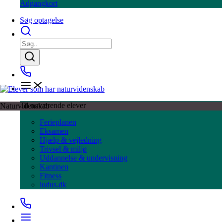
Adgangkort
Søg optagelse
Til nuværende elever
Naturvidenskab
Ferieplanen
Eksamen
Hjælp & vejledning
Trivsel & miljø
Uddannelse & undervisning
Kantinen
Fitness
ludus.dk