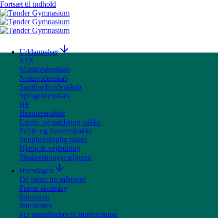
Fortsæt til indhold
Uddannelser
STX
Musikvidenskab
Naturvidenskab
Samfundsvidenskab
Sprogvidenskab
HF
Businesspakke
Lærer- og pædagog pakke
Politi- og forsvarspakke
Sundhedsfaglig pakke
Hjælp & vejledning
Studieretningsvælgeren
Hverdagen
De første tre måneder
Første skoledag
Introturen
Introfesten
Fra grundforløb til studieretning