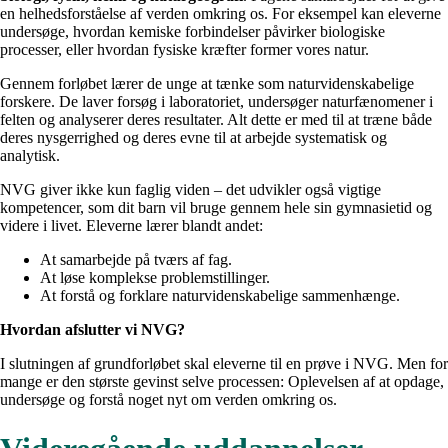
en helhedsforståelse af verden omkring os. For eksempel kan eleverne
undersøge, hvordan kemiske forbindelser påvirker biologiske
processer, eller hvordan fysiske kræfter former vores natur.
Gennem forløbet lærer de unge at tænke som naturvidenskabelige
forskere. De laver forsøg i laboratoriet, undersøger naturfænomener i
felten og analyserer deres resultater. Alt dette er med til at træne både
deres nysgerrighed og deres evne til at arbejde systematisk og
analytisk.
NVG giver ikke kun faglig viden – det udvikler også vigtige
kompetencer, som dit barn vil bruge gennem hele sin gymnasietid og
videre i livet. Eleverne lærer blandt andet:
At samarbejde på tværs af fag.
At løse komplekse problemstillinger.
At forstå og forklare naturvidenskabelige sammenhænge.
Hvordan afslutter vi NVG?
I slutningen af grundforløbet skal eleverne til en prøve i NVG. Men for
mange er den største gevinst selve processen: Oplevelsen af at opdage,
undersøge og forstå noget nyt om verden omkring os.