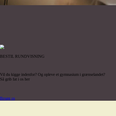
BESTIL RUNDVISNING
Vil du kigge indenfor? Og
opleve et gymnasium
i grænselandet?
Så grib fat i os her
Besøg os