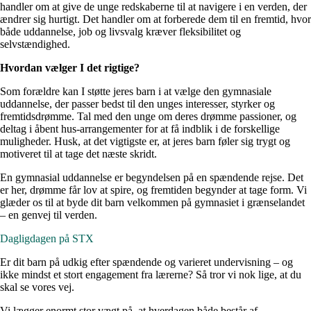
handler om at give de unge redskaberne til at navigere i en verden, der
ændrer sig hurtigt. Det handler om at forberede dem til en fremtid, hvor
både uddannelse, job og livsvalg kræver fleksibilitet og
selvstændighed.
Hvordan vælger I det rigtige?
Som forældre kan I støtte jeres barn i at vælge den gymnasiale
uddannelse, der passer bedst til den unges interesser, styrker og
fremtidsdrømme. Tal med den unge om deres drømme passioner, og
deltag i åbent hus-arrangementer for at få indblik i de forskellige
muligheder. Husk, at det vigtigste er, at jeres barn føler sig trygt og
motiveret til at tage det næste skridt.
En gymnasial uddannelse er begyndelsen på en spændende rejse. Det
er her, drømme får lov at spire, og fremtiden begynder at tage form. Vi
glæder os til at byde dit barn velkommen på gymnasiet i grænselandet
– en genvej til verden.
Dagligdagen på STX
Er dit barn på udkig efter spændende og varieret undervisning – og
ikke mindst et stort engagement fra lærerne? Så tror vi nok lige, at du
skal se vores vej.
Vi lægger enormt stor vægt på, at hverdagen både består af