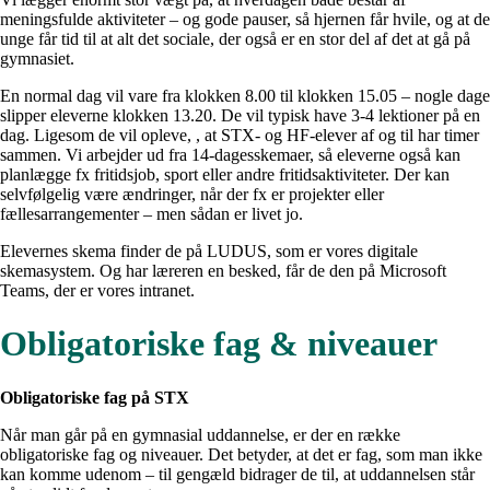
meningsfulde aktiviteter – og gode pauser, så hjernen får hvile, og at de
unge får tid til at alt det sociale, der også er en stor del af det at gå på
gymnasiet.
En normal dag vil vare fra klokken 8.00 til klokken 15.05 – nogle dage
slipper eleverne klokken 13.20. De vil typisk have 3-4 lektioner på en
dag. Ligesom de vil opleve, , at STX- og HF-elever af og til har timer
sammen. Vi arbejder ud fra 14-dagesskemaer, så eleverne også kan
planlægge fx fritidsjob, sport eller andre fritidsaktiviteter. Der kan
selvfølgelig være ændringer, når der fx er projekter eller
fællesarrangementer – men sådan er livet jo.
Elevernes skema finder de på LUDUS, som er vores digitale
skemasystem. Og har læreren en besked, får de den på Microsoft
Teams, der er vores intranet.
Obligatoriske fag & niveauer
Obligatoriske fag på STX
Når man går på en gymnasial uddannelse, er der en række
obligatoriske fag og niveauer. Det betyder, at det er fag, som man ikke
kan komme udenom – til gengæld bidrager de til, at uddannelsen står