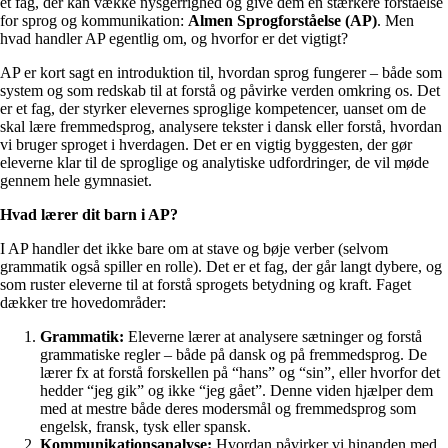
et fag, der kan vække nysgerrighed og give dem en stærkere forståelse
for sprog og kommunikation:
Almen Sprogforståelse (AP)
. Men
hvad handler AP egentlig om, og hvorfor er det vigtigt?
AP er kort sagt en introduktion til, hvordan sprog fungerer – både som
system og som redskab til at forstå og påvirke verden omkring os. Det
er et fag, der styrker elevernes sproglige kompetencer, uanset om de
skal lære fremmedsprog, analysere tekster i dansk eller forstå, hvordan
vi bruger sproget i hverdagen. Det er en vigtig byggesten, der gør
eleverne klar til de sproglige og analytiske udfordringer, de vil møde
gennem hele gymnasiet.
Hvad lærer dit barn i AP?
I AP handler det ikke bare om at stave og bøje verber (selvom
grammatik også spiller en rolle). Det er et fag, der går langt dybere, og
som ruster eleverne til at forstå sprogets betydning og kraft. Faget
dækker tre hovedområder:
Grammatik:
Eleverne lærer at analysere sætninger og forstå
grammatiske regler – både på dansk og på fremmedsprog. De
lærer fx at forstå forskellen på “hans” og “sin”, eller hvorfor det
hedder “jeg gik” og ikke “jeg gået”. Denne viden hjælper dem
med at mestre både deres modersmål og fremmedsprog som
engelsk, fransk, tysk eller spansk.
Kommunikationsanalyse:
Hvordan påvirker vi hinanden med