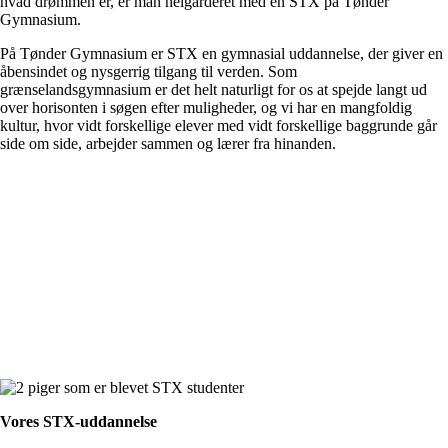
hvad drømmen er, er man helgarderet med en STX på Tønder
Gymnasium.
På Tønder Gymnasium er STX en gymnasial uddannelse, der giver en
åbensindet og nysgerrig tilgang til verden. Som
grænselandsgymnasium er det helt naturligt for os at spejde langt ud
over horisonten i søgen efter muligheder, og vi har en mangfoldig
kultur, hvor vidt forskellige elever med vidt forskellige baggrunde går
side om side, arbejder sammen og lærer fra hinanden.
Vores STX-uddannelse