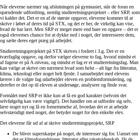
Når eleverne nærmer sig afslutningen på gymnasiet, står de foran en
spændende udfordring, nemlig studieretningsprojektet – eller SRP, som
vi kalder det. Det er en af de største opgaver, eleverne kommer til at
skrive i løbet af deres tid på STX, og det er her, de virkelig kan vise,
hvad de har lært. Men SRP er meget mere end bare en opgave – det er
også elevernes chance for at dykke ned i noget, der interesserer dem,
og sætte deres eget præg på arbejdet.
Studieretningsprojektet på STX skrives i foråret i 3.g. Det er en
tværfaglig opgave, og derfor vælger eleverne to fag, hvoraf mindst et
af fagene er på A-niveau, og mindst et fag er et studieretningsfag. Man
kan vælge at skrive om nærmest hvad som helst – alt lige fra litteratur,
klima, teknologi eller noget helt fjerde. I samarbejdet med elevens
lærere i de valgte fag udarbejder eleven en problemformulering, og
derefter er det op til eleven at undersøge, analysere og finde svar.
Formålet med SRP er ikke kun at få en god karakter (selvom det
selvfølgelig kan være vigtigt!). Det handler om at udfordre sig selv,
lære noget nyt og få en fornemmelse af, hvordan det er at arbejde
selvstændigt med noget, der betyder noget for den enkelte elev.
Det eleverne får ud af at skrive studieretningsprojekt, SRP
De bliver superskarpe på noget, de interesser sig for. Uanset om
det er klimaforandringer, litteratur eller raketvidenskab, får de