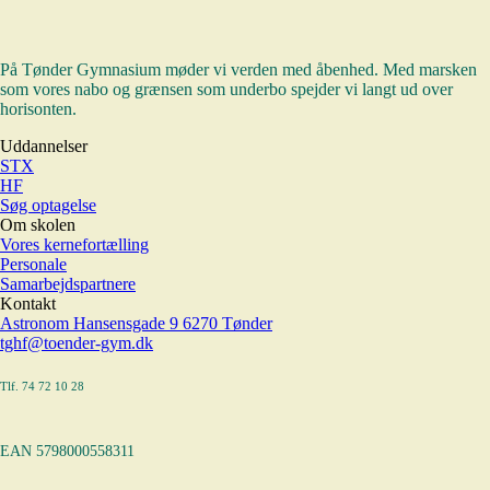
På Tønder Gymnasium møder vi verden med åbenhed. Med marsken
som vores nabo og grænsen som underbo spejder vi langt ud over
horisonten.
Uddannelser
STX
HF
Søg optagelse
Om skolen
Vores kernefortælling
Personale
Samarbejdspartnere
Kontakt
Astronom Hansensgade 9 6270 Tønder
tghf@toender-gym.dk
Tlf. 74 72 10 28
EAN 5798000558311