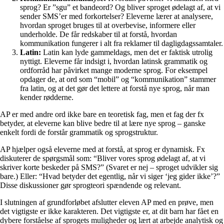
sprog? Er ”sgu” et bandeord? Og bliver sproget ødelagt af, at vi
sender SMS’er med forkortelser? Eleverne lærer at analysere,
hvordan sproget bruges til at overbevise, informere eller
underholde. De får redskaber til at forstå, hvordan
kommunikation fungerer i alt fra reklamer til dagligdagssamtaler.
Latin:
Latin kan lyde gammeldags, men det er faktisk utrolig
nyttigt. Eleverne får indsigt i, hvordan latinsk grammatik og
ordforråd har påvirket mange moderne sprog. For eksempel
opdager de, at ord som “mobil” og “kommunikation” stammer
fra latin, og at det gør det lettere at forstå nye sprog, når man
kender rødderne.
AP er med andre ord ikke bare en teoretisk fag, men et fag der fx
betyder, at eleverne kan blive bedre til at lære nye sprog – ganske
enkelt fordi de forstår grammatik og sprogstruktur.
AP hjælper også eleverne med at forstå, at sprog er dynamisk. Fx
diskuterer de spørgsmål som: “Bliver vores sprog ødelagt af, at vi
skriver korte beskeder på SMS?” (Svaret er nej – sproget udvikler sig
bare.) Eller: “Hvad betyder det egentlig, når vi siger ‘jeg gider ikke’?”
Disse diskussioner gør sprogteori spændende og relevant.
I slutningen af grundforløbet afslutter eleven AP med en prøve, men
det vigtigste er ikke karakteren. Det vigtigste er, at dit barn har fået en
dybere forståelse af sprogets muligheder og lært at arbejde analytisk og