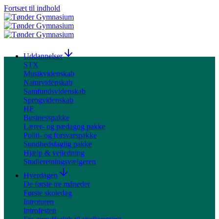
Fortsæt til indhold
Uddannelser
STX
Musikvidenskab
Naturvidenskab
Samfundsvidenskab
Sprogvidenskab
HF
Businesspakke
Lærer- og pædagog pakke
Politi- og forsvarspakke
Sundhedsfaglig pakke
Hjælp & vejledning
Studieretningsvælgeren
Hverdagen
De første tre måneder
Første skoledag
Introturen
Introfesten