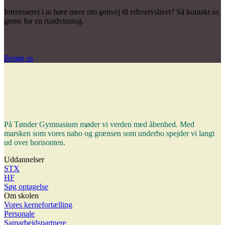
Interesseret i at høre mere om
genvej til erhvervslivet?
Så kontakt os
gerne for en rundvisning.
Besøg os
På Tønder Gymnasium møder vi verden med åbenhed. Med
marsken som vores nabo og grænsen som underbo spejder vi langt
ud over horisonten.
Uddannelser
STX
HF
Søg optagelse
Om skolen
Vores kernefortælling
Personale
Samarbejdspartnere