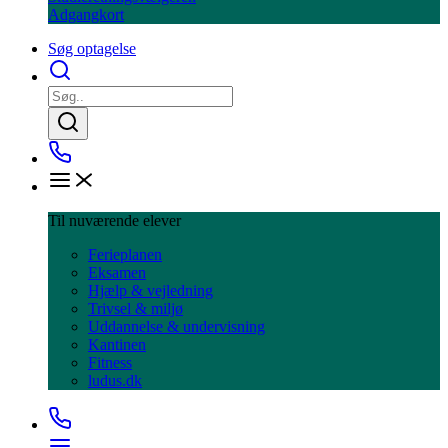
Adgangkort
Søg optagelse
Til nuværende elever
Ferieplanen
Eksamen
Hjælp & vejledning
Trivsel & miljø
Uddannelse & undervisning
Kantinen
Fitness
ludus.dk