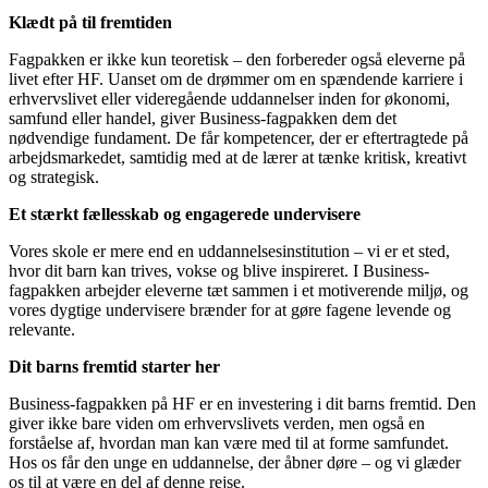
Klædt på til fremtiden
Fagpakken er ikke kun teoretisk – den forbereder også eleverne på
livet efter HF. Uanset om de drømmer om en spændende karriere i
erhvervslivet eller videregående uddannelser inden for økonomi,
samfund eller handel, giver Business-fagpakken dem det
nødvendige fundament. De får kompetencer, der er eftertragtede på
arbejdsmarkedet, samtidig med at de lærer at tænke kritisk, kreativt
og strategisk.
Et stærkt fællesskab og engagerede undervisere
Vores skole er mere end en uddannelsesinstitution – vi er et sted,
hvor dit barn kan trives, vokse og blive inspireret. I Business-
fagpakken arbejder eleverne tæt sammen i et motiverende miljø, og
vores dygtige undervisere brænder for at gøre fagene levende og
relevante.
Dit barns fremtid starter her
Business-fagpakken på HF er en investering i dit barns fremtid. Den
giver ikke bare viden om erhvervslivets verden, men også en
forståelse af, hvordan man kan være med til at forme samfundet.
Hos os får den unge en uddannelse, der åbner døre – og vi glæder
os til at være en del af denne rejse.