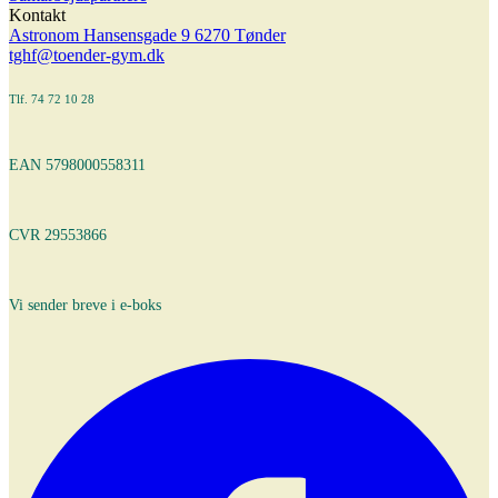
Kontakt
Astronom Hansensgade 9 6270 Tønder
tghf@toender-gym.dk
Tlf. 74 72 10 28
EAN 5798000558311
CVR 29553866
Vi sender breve i e-boks