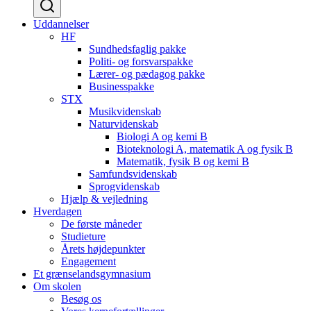
Uddannelser
HF
Sundhedsfaglig pakke
Politi- og forsvarspakke
Lærer- og pædagog pakke
Businesspakke
STX
Musikvidenskab
Naturvidenskab
Biologi A og kemi B
Bioteknologi A, matematik A og fysik B
Matematik, fysik B og kemi B
Samfundsvidenskab
Sprogvidenskab
Hjælp & vejledning
Hverdagen
De første måneder
Studieture
Årets højdepunkter
Engagement
Et grænselandsgymnasium
Om skolen
Besøg os