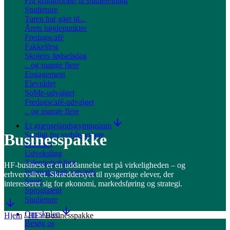
Fra grundforløb til studieretning
Studieture
Turen har gået til...
Årets højdepunkter
Fredagscafé
Fakkelfest
Skolens fødselsdag
.. og mange flere
Engagement
Elevrådet
SoMe-udvalget
Fredagscafé-udvalget
.. og mange flere
Et grænselandsgymnasium
Særligt for sydslesvigere
Businesspakke
Erasmus
Udveksling
Talentudvikling
HF-business er en uddannelse tæt på virkeligheden – og
Internationalt netværk
erhvervslivet. Skræddersyet til nysgerrige elever, der
Sport
interesserer sig for økonomi, markedsføring og strategi.
Sprogtalent
Studieture
Om skolen
Hjem
/
HF
/
Businesspakke
Besøg os