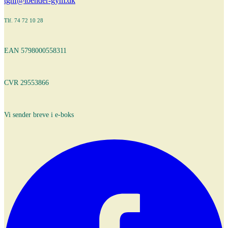
tghf@toender-gym.dk
Tlf. 74 72 10 28
EAN 5798000558311
CVR 29553866
Vi sender breve i e-boks