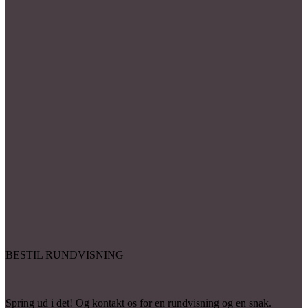
BESTIL RUNDVISNING
Spring ud i det! Og kontakt os for
en rundvisning
og en snak.