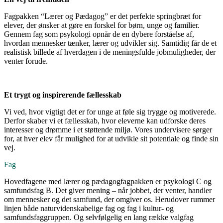
Fagpakken “Lærer og Pædagog” er det perfekte springbræt for
elever, der ønsker at gøre en forskel for børn, unge og familier.
Gennem fag som psykologi opnår de en dybere forståelse af,
hvordan mennesker tænker, lærer og udvikler sig. Samtidig får de et
realistisk billede af hverdagen i de meningsfulde jobmuligheder, der
venter forude.
Et trygt og inspirerende fællesskab
Vi ved, hvor vigtigt det er for unge at føle sig trygge og motiverede.
Derfor skaber vi et fællesskab, hvor eleverne kan udforske deres
interesser og drømme i et støttende miljø. Vores undervisere sørger
for, at hver elev får mulighed for at udvikle sit potentiale og finde sin
vej.
Fag
Hovedfagene med lærer og pædagogfagpakken er psykologi C og
samfundsfag B. Det giver mening – når jobbet, der venter, handler
om mennesker og det samfund, der omgiver os. Herudover rummer
linjen både naturvidenskabelige fag og fag i kultur- og
samfundsfaggruppen. Og selvfølgelig en lang række valgfag