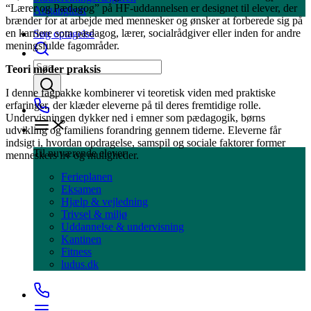
“Lærer og Pædagog” på HF-uddannelsen er designet til elever, der
Adgangkort
brænder for at arbejde med mennesker og ønsker at forberede sig på
en karriere som pædagog, lærer, socialrådgiver eller inden for andre
Søg optagelse
meningsfulde fagområder.
Teori møder praksis
I denne fagpakke kombinerer vi teoretisk viden med praktiske
erfaringer, der klæder eleverne på til deres fremtidige rolle.
Undervisningen dykker ned i emner som pædagogik, børns
udvikling og familiens forandring gennem tiderne. Eleverne får
indsigt i, hvordan opdragelse, samspil og sociale faktorer former
Til nuværende elever
menneskers liv og muligheder.
Ferieplanen
Eksamen
Hjælp & vejledning
Trivsel & miljø
Uddannelse & undervisning
Kantinen
Fitness
ludus.dk