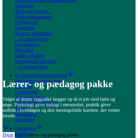
Fra grundforløb til studieretning
Studieture
Turen har gået til...
Årets højdepunkter
Fredagscafé
Fakkelfest
Skolens fødselsdag
.. og mange flere
Engagement
Elevrådet
SoMe-udvalget
Fredagscafé-udvalget
.. og mange flere
Et grænselandsgymnasium
Særligt for sydslesvigere
Lærer- og pædagog pakke
Erasmus
Udveksling
Talentudvikling
Valget af denne fagpakke lægger op til et job med børn og
Internationalt netværk
unge. Psykologi giver indsigt i mennesket, praktik giver
Sport
indblik i hverdagen og den meningsfulde karriere, der venter
Sprogtalent
forude.
Studieture
Om skolen
Besøg os
Hjem
/
HF
/
Lærer- og pædagog pakke