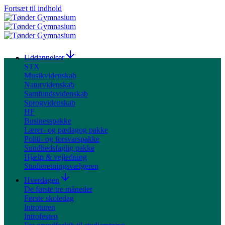
Fortsæt til indhold
Uddannelser
STX
Musikvidenskab
Naturvidenskab
Samfundsvidenskab
Sprogvidenskab
HF
Businesspakke
Lærer- og pædagog pakke
Politi- og forsvarspakke
Sundhedsfaglig pakke
Hjælp & vejledning
Studieretningsvælgeren
Hverdagen
De første tre måneder
Første skoledag
Introturen
Introfesten