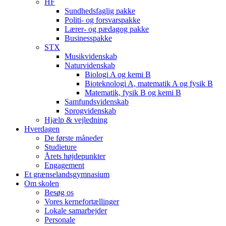
HF
Sundhedsfaglig pakke
Politi- og forsvarspakke
Lærer- og pædagog pakke
Businesspakke
STX
Musikvidenskab
Naturvidenskab
Biologi A og kemi B
Bioteknologi A, matematik A og fysik B
Matematik, fysik B og kemi B
Samfundsvidenskab
Sprogvidenskab
Hjælp & vejledning
Hverdagen
De første måneder
Studieture
Årets højdepunkter
Engagement
Et grænselandsgymnasium
Om skolen
Besøg os
Vores kernefortællinger
Lokale samarbejder
Personale