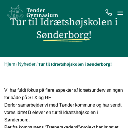
Fortsæt
til
Tur til Idrætshøjskolen i
indhold
Sønderborg!
Tur til Idrætshøjskolen i Sønderborg!
Hjem
/
Nyheder
/
Vi har fuldt fokus på flere aspekter af idrætsundervisningen
for både på STX og HF
Derfor samarbejder vi med Tønder kommune og har sendt
vores idræt B elever en tur til Idrætshøjskolen i
Sønderborg.
Per fra kommunens “Trænerakademi”-projekt har lavet et